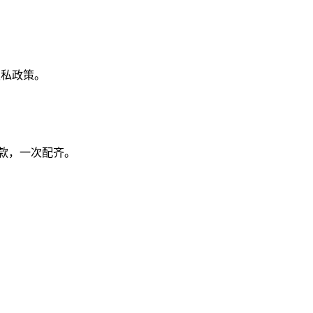
隐私政策。
款，一次配齐。